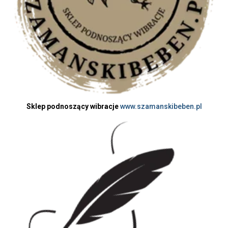
Sklep podnoszący wibracje
www.szamanskibeben.pl