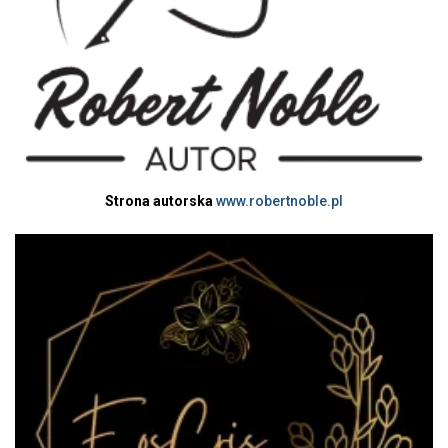
Strona autorska
www.robertnoble.pl