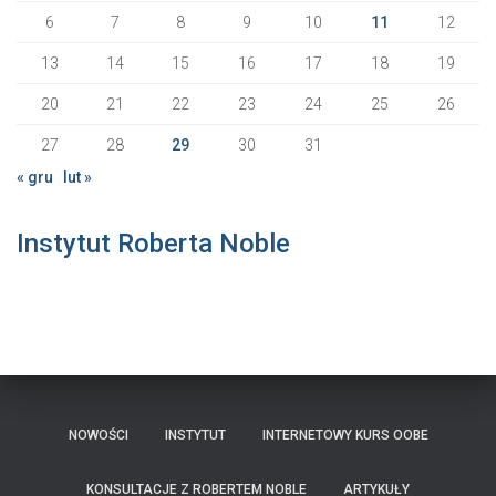
6
7
8
9
10
11
12
13
14
15
16
17
18
19
20
21
22
23
24
25
26
27
28
29
30
31
« gru
lut »
Instytut Roberta Noble
NOWOŚCI
INSTYTUT
INTERNETOWY KURS OOBE
KONSULTACJE Z ROBERTEM NOBLE
ARTYKUŁY