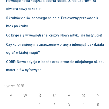
Powstaje nowa książka Roberta Noble. „Głos Czarownika”
otwiera nowy rozdział.
5 kroków do świadomego śnienia: Praktyczny przewodnik
krok po kroku
Co kryje się w wewnętrznej ciszy? Nowy artykuł na Instytucie!
Czy kolor świecy ma znaczenie w pracy z intencją? Jak działa
ogień w białej magii?
OOBE: Nowa edycja e-booka oraz otwarcie oficjalnego sklepu
materiałów cyfrowych
styczeń 2025
P
W
Ś
C
P
S
N
1
2
3
4
5