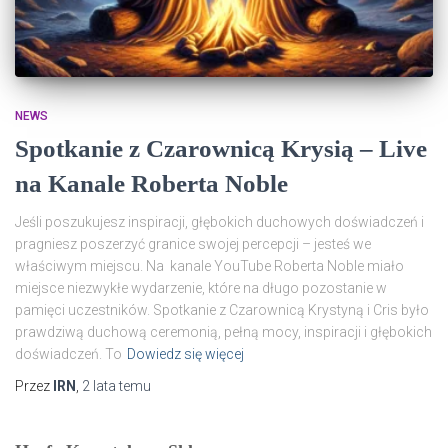
NEWS
Spotkanie z Czarownicą Krysią – Live
na Kanale Roberta Noble
Jeśli poszukujesz inspiracji, głębokich duchowych doświadczeń i
pragniesz poszerzyć granice swojej percepcji – jesteś we
właściwym miejscu. Na kanale YouTube Roberta Noble miało
miejsce niezwykłe wydarzenie, które na długo pozostanie w
pamięci uczestników. Spotkanie z Czarownicą Krystyną i Cris było
prawdziwą duchową ceremonią, pełną mocy, inspiracji i głębokich
doświadczeń. To
Dowiedz się więcej
Przez
IRN
,
2 lata
temu