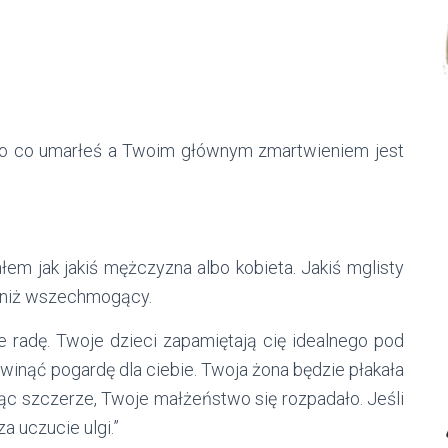
ero co umarłeś a Twoim głównym zmartwieniem jest
łem jak jakiś mężczyzna albo kobieta. Jakiś mglisty
l niż wszechmogący.
e radę. Twoje dzieci zapamiętają cię idealnego pod
inąć pogardę dla ciebie. Twoja żona będzie płakała
ąc szczerze, Twoje małżeństwo się rozpadało. Jeśli
a uczucie ulgi.”