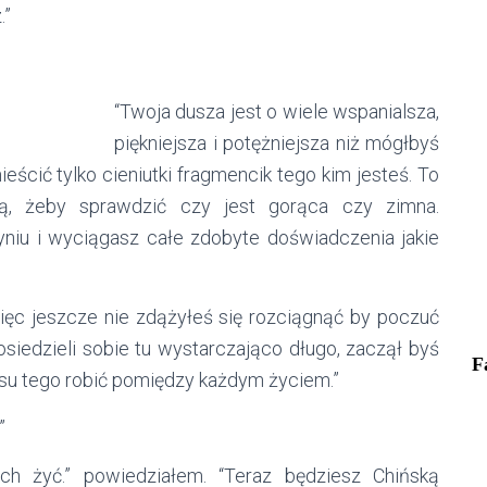
.”
“Twoja dusza jest o wiele wspanialsza,
piękniejsza i potężniejsza niż mógłbyś
ścić tylko cieniutki fragmencik tego kim jesteś. To
dą, żeby sprawdzić czy jest gorąca czy zimna.
niu i wyciągasz całe zdobyte doświadczenia jakie
więc jeszcze nie zdążyłeś się rozciągnąć by poczuć
edzieli sobie tu wystarczająco długo, zaczął byś
F
su tego robić pomiędzy każdym życiem.”
”
ch żyć.” powiedziałem. “Teraz będziesz Chińską