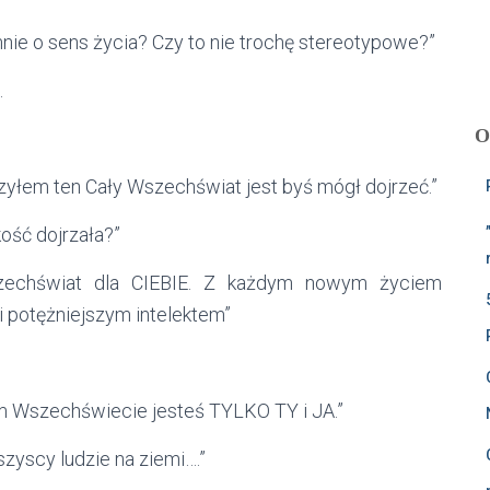
ie o sens życia? Czy to nie trochę stereotypowe?”
.
O
yłem ten Cały Wszechświat jest byś mógł dojrzeć.”
ość dojrzała?”
szechświat dla CIEBIE. Z każdym nowym życiem
i potężniejszym intelektem”
ym Wszechświecie jesteś TYLKO TY i JA.”
szyscy ludzie na ziemi….”