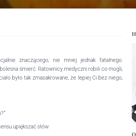
H
alnie znaczącego, nie mniej jednak fatalnego.
zbolesna śmierć. Ratownicy medyczni robili co mogli,
iało było tak zmasakrowane, że lepiej Ci bez niego,
m?”
ensu upiększać słów.
O