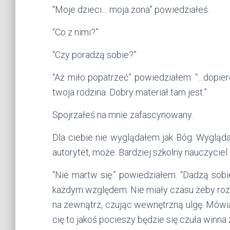
“Moje dzieci… moja żona” powiedziałeś.
“Co z nimi?”
“Czy poradzą sobie?”
“Aż miło popatrzeć” powiedziałem. “…dopi
twoja rodzina. Dobry materiał tam jest.”
Spojrzałeś na mnie zafascynowany.
Dla ciebie nie wyglądałem jak Bóg. Wygląda
autorytet, może. Bardziej szkolny nauczycie
“Nie martw się.” powiedziałem. “Dadzą sobi
każdym względem. Nie miały czasu żeby rozw
na zewnątrz, czując wewnętrzną ulgę. Mówi
cię to jakoś pocieszy będzie się czuła winna z