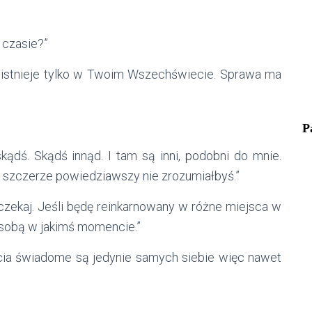
 czasie?”
sz istnieje tylko w Twoim Wszechświecie. Sprawa ma
P
skądś. Skądś innąd. I tam są inni, podobni do mnie.
le szczerze powiedziawszy nie zrozumiałbyś.”
 czekaj. Jeśli będę reinkarnowany w różne miejsca w
 sobą w jakimś momencie.”
ycia świadome są jedynie samych siebie więc nawet