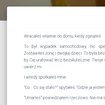
Wracałeś właśnie do domu, kiedy zginąłeś.
To był wypadek samochodowy, nic specj
Zostawiłeś żonę i dwójkę dzieci. To była be
by Cię uratować lecz bezskutecznie. Twoje c
uwierz mi.
I wtedy spotkałeś mnie.
“Co… Co się stało?” spytałeś. “Gdzie ja jeste
“Umarłeś” powiedziałem rzeczowo. Nie ma s