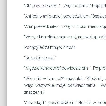
“Oh” powiedziałeś. “… Więc co teraz? Pójdę do
“Ani jedno ani drugie.” powiedziałem. “Będzie
“Aha” powiedziałeś. “.. więc Hindusi mieli rację
“Wszystkie religie mają rację, na swój sposó
Podążyłeś za mną w nicość.
“Dokąd idziemy?”
“Nigdzie konkretnie” powiedziałem. “.. Po pr
“Wiec jaki w tym cel?” zapytałeś. “Kiedy si
Więc wszystkie moje doświadczenia i ws
znaczenia.”
“Ależ skąd!” powiedziałem. “Nosisz w sob