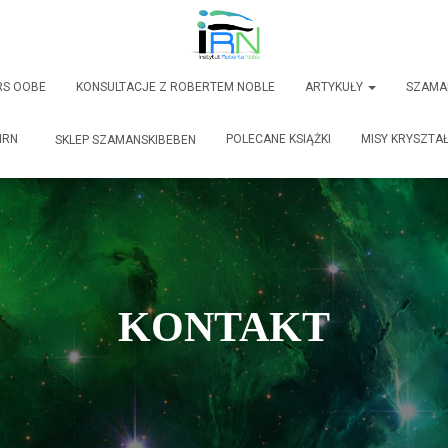
RS OOBE
KONSULTACJE Z ROBERTEM NOBLE
ARTYKUŁY
SZAMA
IRN
POLECANE KSIĄŻKI
MISY KRYSZTA
SKLEP SZAMANSKIBEBEN
KONTAKT