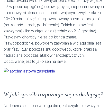
zachorowania wśród krewnych jest około 10 razy większe
niż w populacji ogólnej) objawiający się niepohamowanymi,
napadowymi stanami senności, trwającymi zwykle około
10–20 min, najczęściej spowodowany silnymi emocjami
(np. radość, strach, podniecenie). Takich ataków jest
zazwyczaj kilka w ciągu dnia (średnio co 2–3 godziny).
Przyczyny choroby nie są do końca znane.
Prawdopodobnie, powodem zasypiania w ciągu dnia jest
brak fazy REM podczas snu dobowego, której braki są
nadrabiane podczas ataków narkoleptycznych.
Odczuwane jest to jako sen na jawie.
W jaki sposób rozpoznaje się narkolepsję?
Nadmierna senność w ciągu dnia jest często pierwszym