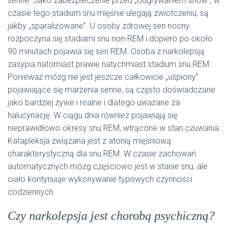
senne. Jako zabezpieczenie przed „odgrywaniem snów”, w
czasie tego stadium snu mięśnie ulegają zwiotczeniu, są
jakby „sparaliżowane”. U osoby zdrowej sen nocny
rozpoczyna się stadiami snu non-REM i dopiero po około
90 minutach pojawia się sen REM. Osoba z narkolepsją
zasypia natomiast prawie natychmiast stadium snu REM.
Ponieważ mózg nie jest jeszcze całkowicie „uśpiony”
pojawiające się marzenia senne, są często doświadczane
jako bardziej żywe i realne i dlatego uważane za
halucynację. W ciągu dnia również pojawiają się
nieprawidłowo okresy snu REM, wtrącone w stan czuwania.
Katapleksja związana jest z atonią mięśniową
charakterystyczną dla snu REM. W czasie zachowań
automatycznych mózg częściowo jest w stanie snu, ale
ciało kontynuuje wykonywanie typowych czynności
codziennych.
Czy narkolepsja jest chorobą psychiczną?