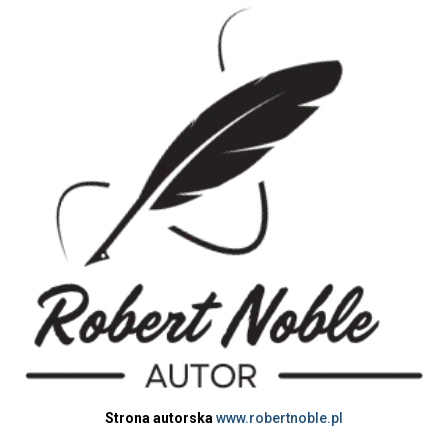
Strona autorska
www.robertnoble.pl