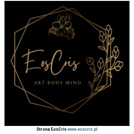
Strona EosCris
www.eoscris.pl