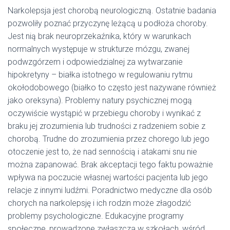
Narkolepsja jest chorobą neurologiczną. Ostatnie badania
pozwoliły poznać przyczynę leżącą u podłoża choroby.
Jest nią brak neuroprzekaźnika, który w warunkach
normalnych występuje w strukturze mózgu, zwanej
podwzgórzem i odpowiedzialnej za wytwarzanie
hipokretyny – białka istotnego w regulowaniu rytmu
okołodobowego (białko to często jest nazywane również
jako oreksyna). Problemy natury psychicznej mogą
oczywiście wystąpić w przebiegu choroby i wynikać z
braku jej zrozumienia lub trudności z radzeniem sobie z
chorobą. Trudne do zrozumienia przez chorego lub jego
otoczenie jest to, że nad sennością i atakami snu nie
można zapanować. Brak akceptacji tego faktu poważnie
wpływa na poczucie własnej wartości pacjenta lub jego
relacje z innymi ludźmi. Poradnictwo medyczne dla osób
chorych na narkolepsję i ich rodzin może złagodzić
problemy psychologiczne. Edukacyjne programy
społeczne, prowadzone zwłaszcza w szkołach, wśród