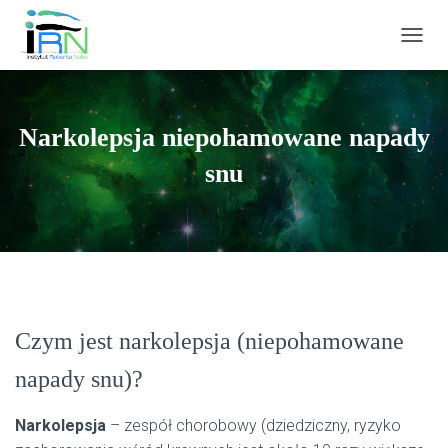
PRZEŁ
Narkolepsja niepohamowane napady
snu
Czym jest narkolepsja (niepohamowane
napady snu)?
Narkolepsja
– zespół chorobowy (dziedziczny, ryzyko