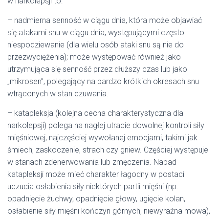
w narkolepsji to:
– nadmierna senność w ciągu dnia, która może objawiać
się atakami snu w ciągu dnia, występującymi często
niespodziewanie (dla wielu osób ataki snu są nie do
przezwyciężenia); może występować również jako
utrzymująca się senność przez dłuższy czas lub jako
„mikrosen”, polegający na bardzo krótkich okresach snu
wtrąconych w stan czuwania.
– katapleksja (kolejna cecha charakterystyczna dla
narkolepsji) polega na nagłej utracie dowolnej kontroli siły
mięśniowej, najczęściej wywołanej emocjami, takimi jak
śmiech, zaskoczenie, strach czy gniew. Częściej występuje
w stanach zdenerwowania lub zmęczenia. Napad
katapleksji może mieć charakter łagodny w postaci
uczucia osłabienia siły niektórych partii mięśni (np.
opadnięcie żuchwy, opadnięcie głowy, ugięcie kolan,
osłabienie siły mięśni kończyn górnych, niewyraźna mowa),