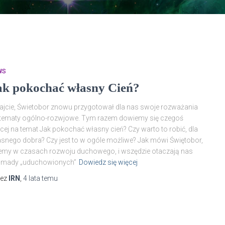
WS
ak pokochać własny Cień?
ajcie, Świetobor znowu przygotował dla nas swoje rozważania
 tematy ogólno-rozwjowe. Tym razem dowiemy się czegoś
cej na temat Jak pokochać własny cień? Czy warto to robić, dla
snego dobra? Czy jest to w ogóle możliwe? Jak mówi Świętobor,
emy w czasach rozwoju duchowego, i wszędzie otaczają nas
omady „uduchowionych”
Dowiedz się więcej
zez
IRN
,
4 lata
temu