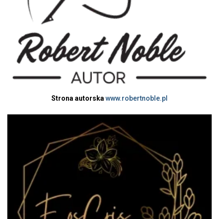
Strona autorska
www.robertnoble.pl