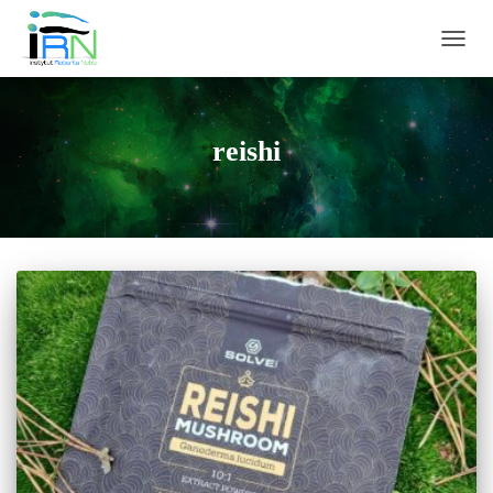
PRZEŁ
reishi