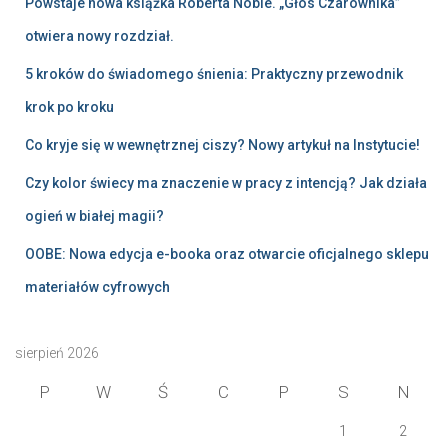
Powstaje nowa książka Roberta Noble. „Głos Czarownika”
otwiera nowy rozdział.
5 kroków do świadomego śnienia: Praktyczny przewodnik
krok po kroku
Co kryje się w wewnętrznej ciszy? Nowy artykuł na Instytucie!
Czy kolor świecy ma znaczenie w pracy z intencją? Jak działa
ogień w białej magii?
OOBE: Nowa edycja e-booka oraz otwarcie oficjalnego sklepu
materiałów cyfrowych
sierpień 2026
P
W
Ś
C
P
S
N
1
2