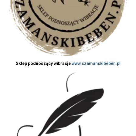
Sklep podnoszący wibracje
www.szamanskibeben.pl