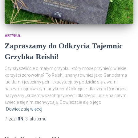
ARTYKUŁ
Zapraszamy do Odkrycia Tajemnic
Grzybka Reishi!
Czy słyszeliście o małym grzybku, który może przynieść wielkie
korzyści zdrowotne? To Reishi, znany również jako Ganoderma
lucidum, i jesteśmy pełni ekscytacji, by podzielić się z wami
naszym najnowszym artykułem! Odkryjcie, dlaczego Reishi jest
nazywany „królem wszechgrzybów” i dlaczego ludzie na całym
świecie się nim zachwycają. Dowiedzcie się o jego
Dowiedz się więcej
Przez
IRN
,
3 lata
temu