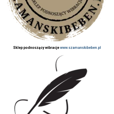
Sklep podnoszący wibracje
www.szamanskibeben.pl