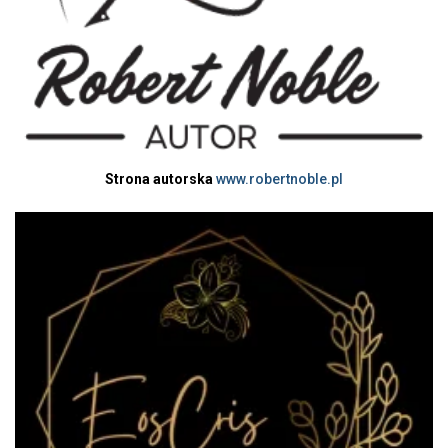
Strona autorska
www.robertnoble.pl