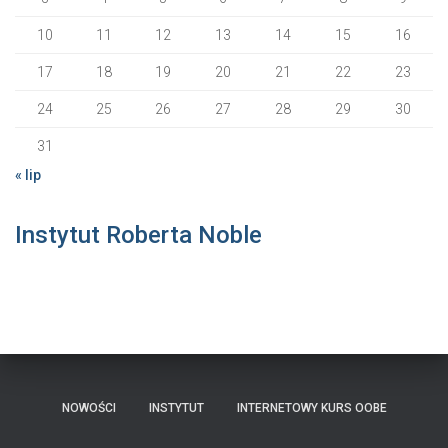
10
11
12
13
14
15
16
17
18
19
20
21
22
23
24
25
26
27
28
29
30
31
« lip
Instytut Roberta Noble
NOWOŚCI
INSTYTUT
INTERNETOWY KURS OOBE