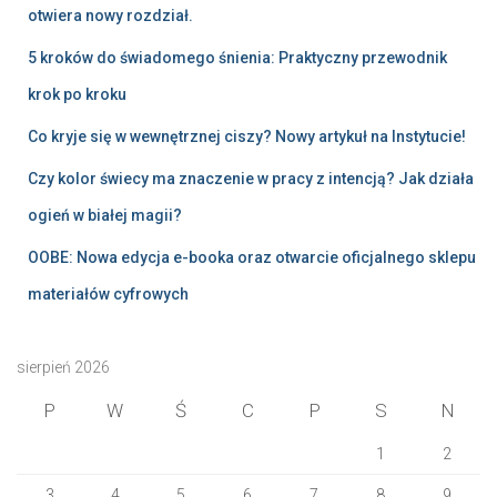
otwiera nowy rozdział.
5 kroków do świadomego śnienia: Praktyczny przewodnik
krok po kroku
Co kryje się w wewnętrznej ciszy? Nowy artykuł na Instytucie!
Czy kolor świecy ma znaczenie w pracy z intencją? Jak działa
ogień w białej magii?
OOBE: Nowa edycja e-booka oraz otwarcie oficjalnego sklepu
materiałów cyfrowych
sierpień 2026
P
W
Ś
C
P
S
N
1
2
3
4
5
6
7
8
9