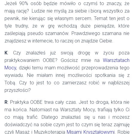
Jeżeli 90% osób będzie mówiło o czymś to znaczy, że
mają rację? Ludzie nie myślą za siebie i biorą wszystko za
pewnik, nie kierując się własnym sercem. Temat ten jest o
tyle trudny, że w grę wchodzą duże pieniądze, które
zaślepiają pseudo szamanów. Prawdziwego szamana nie
znajdziesz w internecie, to raczej on znajdzie Ciebie.
K
: Czy znalazłeś już swoją drogę w życiu poza
praktykowaniem OOBE? Gościsz mnie na
Warsztatach
Mocy
, dzięki temu mam możliwość przeprowadzenia tego
wywiadu. Nie miałam innej możliwości spotkania się z
Tobą. Czy to jest to co zamierzasz robić w najbliższej
przyszłości?
R
: Praktyka OOBE trwa cały czas. Jest to droga, która nie
ma końca. Natomiast na Warsztaty Mocy, trafiają tylko Ci
co mają trafić. Dlatego znalazłaś się u nas i możesz
doświadczyć na sobie czym jest to czym się teraz zajmuję
czyli Masaż i Muzykoterapia
Misami Kryształowymi
. Robię