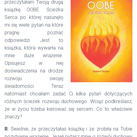
przeczytałam Twoją drugą
książkę OOBE. Ścieżka
Serca po której nasunęło
mi się wiele pytań na które
pragnę poznać
odpowiedzi. Jest to
książka, która wywarła na
mnie duże wrażenie.
Opisujesz w niej
doświadczenia na drodze
rozwoju swojej
świadomości. Teraz
natomiast chciałam zadać Ci kilka pytań dotyczących
różnych ścieżek rozwoju duchowego. Wciąż podkreślasz,
że w życiu trzeba kierować się sercem. Co to właściwie
znaczy?
R
: Świetnie, że przeczytałaś książkę i że zrobiła na Tobie
pozytywne wrażenie. Jeżeli pytasz mnie o rozwój duchowy