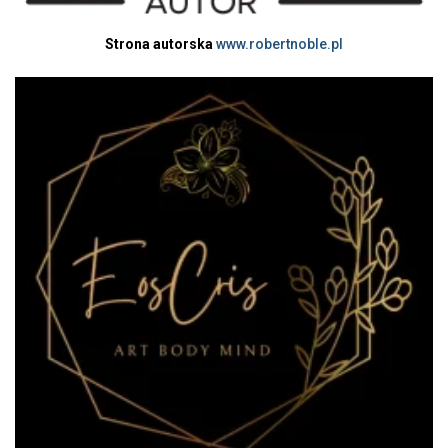
Strona autorska
www.robertnoble.pl