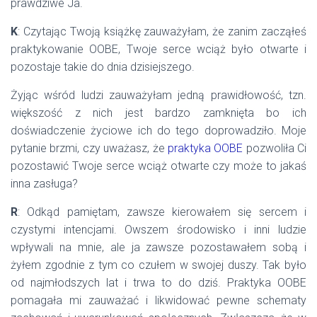
prawdziwe Ja.
K
: Czytając Twoją książkę zauważyłam, że zanim zacząłeś
praktykowanie OOBE, Twoje serce wciąż było otwarte i
pozostaje takie do dnia dzisiejszego.
Żyjąc wśród ludzi zauważyłam jedną prawidłowość, tzn.
większość z nich jest bardzo zamknięta bo ich
doświadczenie życiowe ich do tego doprowadziło. Moje
pytanie brzmi, czy uważasz, że
praktyka OOBE
pozwoliła Ci
pozostawić Twoje serce wciąż otwarte czy może to jakaś
inna zasługa?
R
: Odkąd pamiętam, zawsze kierowałem się sercem i
czystymi intencjami. Owszem środowisko i inni ludzie
wpływali na mnie, ale ja zawsze pozostawałem sobą i
żyłem zgodnie z tym co czułem w swojej duszy. Tak było
od najmłodszych lat i trwa to do dziś. Praktyka OOBE
pomagała mi zauważać i likwidować pewne schematy