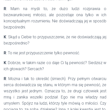
R
: Mam na myśli to, że dużo ludzi rozprawia o
bezwarunkowej miłości, ale pozostaje ona tylko w ich
konceptualnym rozumieniu. Nie doświadczają jej w sposób
bezpośredni.
K
: Skąd u Ciebie to przypuszczenie, że nie doświadczają jej
bezpośrednio?
R
: To nie jest przypuszczenie tylko pewność.
K
: Dobrze, w takim razie co daje Ci tą pewność? Siedzisz w
ich głowach? Sercach?
R
: Można i tak to określić (śmiech). Przy pełnym otwarciu
serca doświadcza się stanu, w którym ma się pewność, że
wszystko jest jednym. Oznacza to, że drugi człowiek jest
mną i zanika wszelki podział. Ego nie ma władzy nad
umysłem. Spójrz na ludzi, którzy tyle mówią o miłości. Czy
pociąga to za sobą działanie? Inną z kolei kwestią jest to,