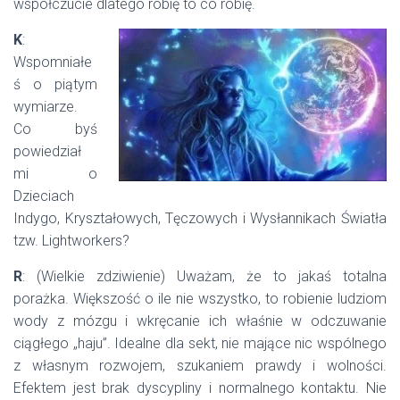
współczucie dlatego robię to co robię.
K
:
Wspomniałe
ś o piątym
wymiarze.
Co byś
powiedział
mi o
Dzieciach
Indygo, Kryształowych, Tęczowych i Wysłannikach Światła
tzw. Lightworkers?
R
: (Wielkie zdziwienie) Uważam, że to jakaś totalna
porażka. Większość o ile nie wszystko, to robienie ludziom
wody z mózgu i wkręcanie ich właśnie w odczuwanie
ciągłego „haju”. Idealne dla sekt, nie mające nic wspólnego
z własnym rozwojem, szukaniem prawdy i wolności.
Efektem jest brak dyscypliny i normalnego kontaktu. Nie