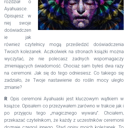
rozdział o
Ayahuasce.
Opisujesz w
niej swoje
doświadczen
ie jak
również czytelnicy mogą prześledzić doświadczenia
Twoich koleżanek. Aczkolwiek na stronach książki można
wyczytać, że nie polecasz żadnych wspomagaczy
zmieniających świadomość. Chociaż sam byłeś dwa razy
na ceremonii. Jak się do tego odniesiesz. Co takiego się
zadziało, że Twoje nastawienie do roślin mocy uległo
zmianie?
R
: Opis ceremonii Ayahuaski jest kluczowym wątkiem w
książce. Opisałem co przeżywałem zarówno w trakcie jak i
po przyjęciu tego „magicznego wywaru”. Chciałem,
przekazać czytelnikom, że każdy z uczestników ceremonii
doznaje czegoś innego. Stąd opisy moich koleżanek. To