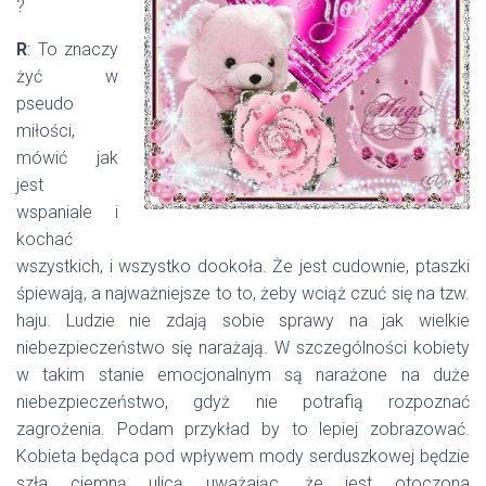
?
R
: To znaczy
żyć w
pseudo
miłości,
mówić jak
jest
wspaniale i
kochać
wszystkich, i wszystko dookoła. Że jest cudownie, ptaszki
śpiewają, a najważniejsze to to, żeby wciąż czuć się na tzw.
haju. Ludzie nie zdają sobie sprawy na jak wielkie
niebezpieczeństwo się narażają. W szczególności kobiety
w takim stanie emocjonalnym są narażone na duże
niebezpieczeństwo, gdyż nie potrafią rozpoznać
zagrożenia. Podam przykład by to lepiej zobrazować.
Kobieta będąca pod wpływem mody serduszkowej będzie
szła ciemną ulicą uważając, że jest otoczona