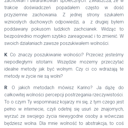
zachowań i uwarunkowań społecznych. Zwłaszcza, że w
trakcie doświadczeń popadałem często w dość
przyziemne zachowania. Z jednej strony szukałem
wzniosłych duchowych odpowiedzi, a z drugiej byłem
poddawany pokusom ludzkich zachcianek. Widząc to
bezpośrednio mogłem szybko zareagować i to zmienić. W
swoich działaniach zawsze poszukiwałem wolności.
K
: Co znaczy poszukiwanie wolności? Przecież jesteśmy
niepodległymi istotami. Wszędzie możemy przeczytać
idealne metody jak być wolnym. Czy ci co wdrażają te
metody w życie nie są wolni?
R
: O jakich metodach mówisz Karino? Ja dążę do
całkowitej wolności percepcji postrzegania rzeczywistości.
To o czym Ty wspominasz kojarzy mi się, z tym czego jest
pełno w internecie, czyli odetnij się usuń ze znajomych,
wyrzuć ze swojego życia niewygodne osoby a wówczas
będziesz wolna. Dla mnie wolność to abstrakcja, to coś