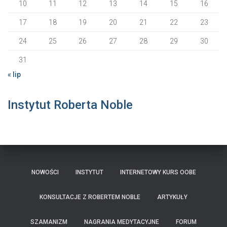
10
11
12
13
14
15
16
17
18
19
20
21
22
23
24
25
26
27
28
29
30
31
« lip
Instytut Roberta Noble
NOWOŚCI
INSTYTUT
INTERNETOWY KURS OOBE
KONSULTACJE Z ROBERTEM NOBLE
ARTYKUŁY
SZAMANIZM
NAGRANIA MEDYTACYJNE
FORUM