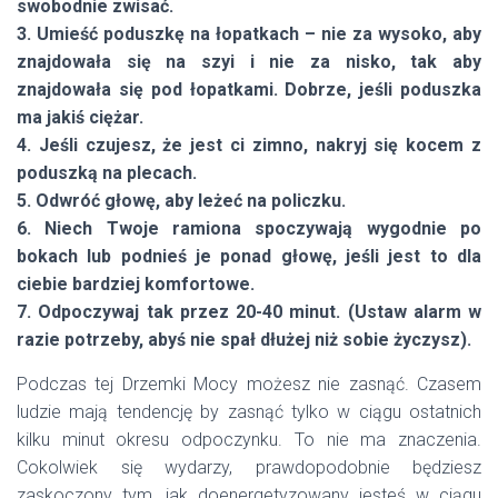
swobodnie zwisać.
3. Umieść poduszkę na łopatkach – nie za wysoko, aby
znajdowała się na szyi i nie za nisko, tak aby
znajdowała się pod łopatkami. Dobrze, jeśli poduszka
ma jakiś ciężar.
4. Jeśli czujesz, że jest ci zimno, nakryj się kocem z
poduszką na plecach.
5. Odwróć głowę, aby leżeć na policzku.
6. Niech Twoje ramiona spoczywają wygodnie po
bokach lub podnieś je ponad głowę, jeśli jest to dla
ciebie bardziej komfortowe.
7. Odpoczywaj tak przez 20-40 minut. (Ustaw alarm w
razie potrzeby, abyś nie spał dłużej niż sobie życzysz).
Podczas tej Drzemki Mocy możesz nie zasnąć. Czasem
ludzie mają tendencję by zasnąć tylko w ciągu ostatnich
kilku minut okresu odpoczynku. To nie ma znaczenia.
Cokolwiek się wydarzy, prawdopodobnie będziesz
zaskoczony tym, jak doenergetyzowany jesteś w ciągu