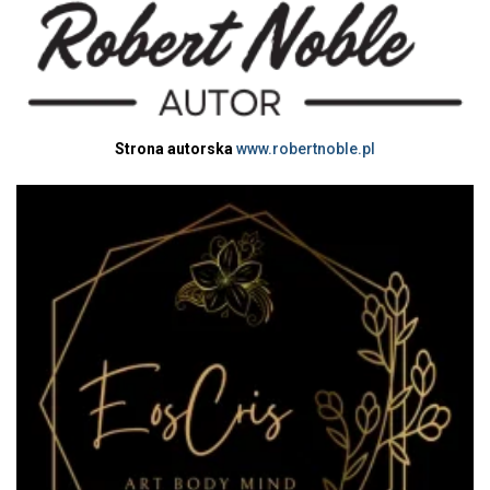
Strona autorska
www.robertnoble.pl