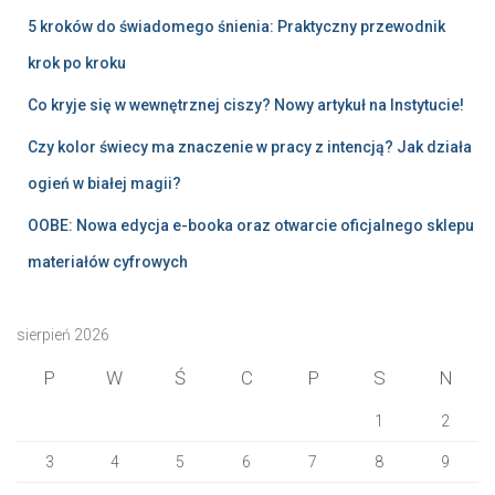
5 kroków do świadomego śnienia: Praktyczny przewodnik
krok po kroku
Co kryje się w wewnętrznej ciszy? Nowy artykuł na Instytucie!
Czy kolor świecy ma znaczenie w pracy z intencją? Jak działa
ogień w białej magii?
OOBE: Nowa edycja e-booka oraz otwarcie oficjalnego sklepu
materiałów cyfrowych
sierpień 2026
P
W
Ś
C
P
S
N
1
2
3
4
5
6
7
8
9