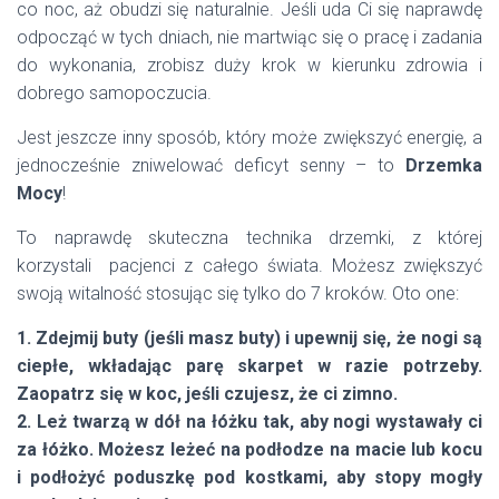
co noc, aż obudzi się naturalnie. Jeśli uda Ci się naprawdę
odpocząć w tych dniach, nie martwiąc się o pracę i zadania
do wykonania, zrobisz duży krok w kierunku zdrowia i
dobrego samopoczucia.
Jest jeszcze inny sposób, który może zwiększyć energię, a
jednocześnie zniwelować deficyt senny – to
Drzemka
Mocy
!
To naprawdę skuteczna technika drzemki, z której
korzystali pacjenci z całego świata. Możesz zwiększyć
swoją witalność stosując się tylko do 7 kroków. Oto one:
1. Zdejmij buty (jeśli masz buty) i upewnij się, że nogi są
ciepłe, wkładając parę skarpet w razie potrzeby.
Zaopatrz się w koc, jeśli czujesz, że ci zimno.
2. Leż twarzą w dół na łóżku tak, aby nogi wystawały ci
za łóżko. Możesz leżeć na podłodze na macie lub kocu
i podłożyć poduszkę pod kostkami, aby stopy mogły