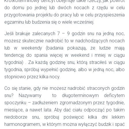
Krótkoterminowy deficyt obejmuje takie rzeczy, jak powrót
do domu po jednej lub dwóch nocach z rzędu w celu
przygotowania projektu do pracy lub w celu przyspieszenia
egzaminu lub budzenia się o wiele wcześniej.
Jeśli brakuje zalecanych 7 – 9 godzin snu na jedną noc,
możesz skutecznie nadrobić to w nadchodzących nocach
lub w weekendy (badania pokazują, że ludzie mają
tendencję do spania więcej w weekend i mniej w ciągu
tygodnia) . Za każdą godzinę snu, którą straciłeś w ciągu
tygodnia, spróbuj wypełnić godzinę, albo w jedną noc, albo
stopniowo przez kilka nocy.
Co się stanie, gdy nie możesz nadrobić straconych godzin
snu? Nazywamy to długoterminowym deficytem
spoczynku – zadłużeniem zgromadzonym przez tygodnie,
miesiące, a nawet lata. Aby dać ciału odpocząć po takim
niedoborze snu, spróbuj poświęcić kilka dni lekkim
harmonogramem, w którym można wyłączyć budzik i spać