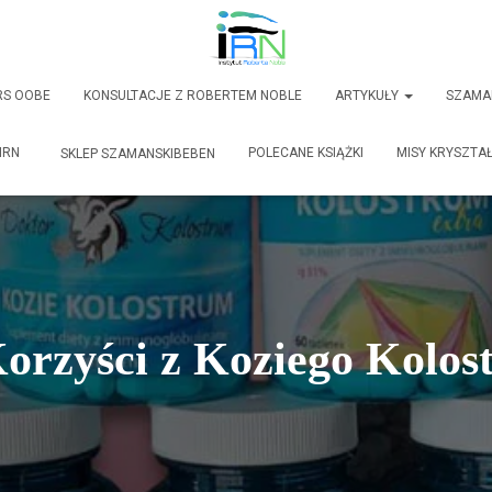
RS OOBE
KONSULTACJE Z ROBERTEM NOBLE
ARTYKUŁY
SZAMA
IRN
POLECANE KSIĄŻKI
MISY KRYSZTA
SKLEP SZAMANSKIBEBEN
orzyści z Koziego Kolo