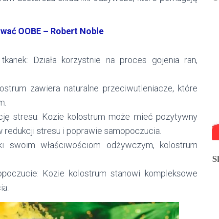
ować OOBE – Robert Noble
tkanek: Działa korzystnie na proces gojenia ran,
lostrum zawiera naturalne przeciwutleniacze, które
m.
cję stresu: Kozie kolostrum może mieć pozytywny
 redukcji stresu i poprawie samopoczucia.
ęki swoim właściwościom odżywczym, kolostrum
S
opoczucie: Kozie kolostrum stanowi kompleksowe
ia.