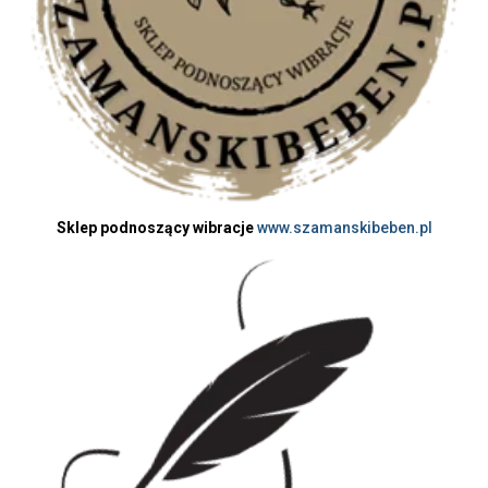
Sklep podnoszący wibracje
www.szamanskibeben.pl