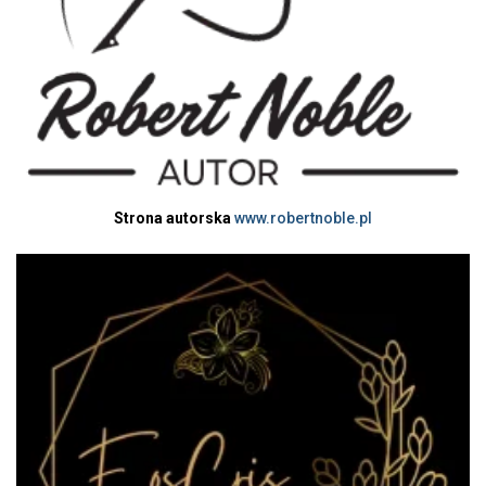
Strona autorska
www.robertnoble.pl