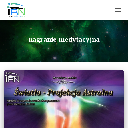
PRZEŁ
nagranie medytacyjna