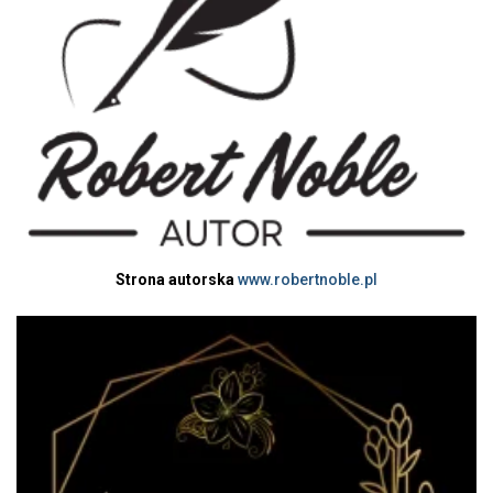
Strona autorska
www.robertnoble.pl