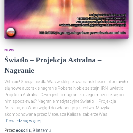
NEWS
Światło – Projekcja Astralna –
Nagranie
Witajcie! Specjalnie dla Was w sklepie szamanskibeben.pl pojawiło
się nowe autorskie nagranie Roberta Noble ze stajni IRN, Światło –
Projekcja Astralna. Czym jest to nagranie i czego możecie się po
nim spodziewać? Nagranie medytacyjne Światło – Projekcja
Astralna, da Wam wgląd do własnego jestestwa. Muzyka
skomponowana przez Mateusza Kalisza, zabierze Was
Dowiedz się więcej
Przez
eoscris
,
9 lat
temu