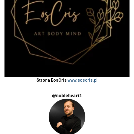
Strona EosCris
www.eoscris.pl