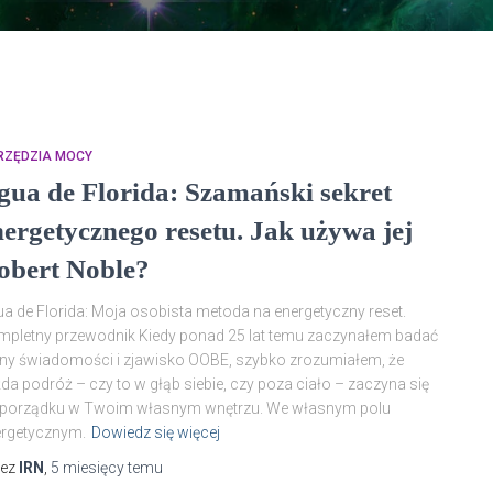
RZĘDZIA MOCY
gua de Florida: Szamański sekret
nergetycznego resetu. Jak używa jej
obert Noble?
a de Florida: Moja osobista metoda na energetyczny reset.
pletny przewodnik Kiedy ponad 25 lat temu zaczynałem badać
ny świadomości i zjawisko OOBE, szybko zrozumiałem, że
da podróż – czy to w głąb siebie, czy poza ciało – zaczyna się
 porządku w Twoim własnym wnętrzu. We własnym polu
ergetycznym.
Dowiedz się więcej
zez
IRN
,
5 miesięcy
temu