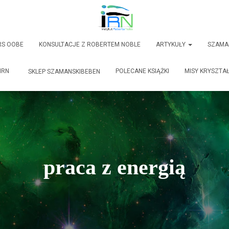
RS OOBE
KONSULTACJE Z ROBERTEM NOBLE
ARTYKUŁY
SZAMA
IRN
POLECANE KSIĄŻKI
MISY KRYSZTA
SKLEP SZAMANSKIBEBEN
praca z energią