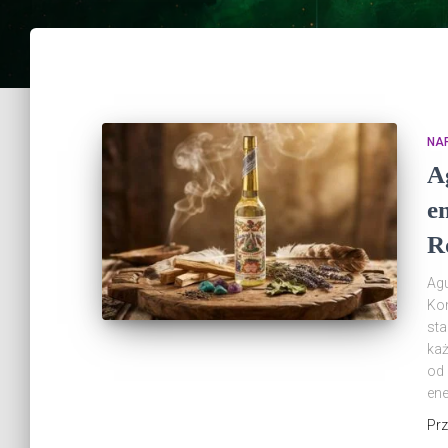
NA
A
e
R
Agu
Kom
sta
każ
od
en
Pr