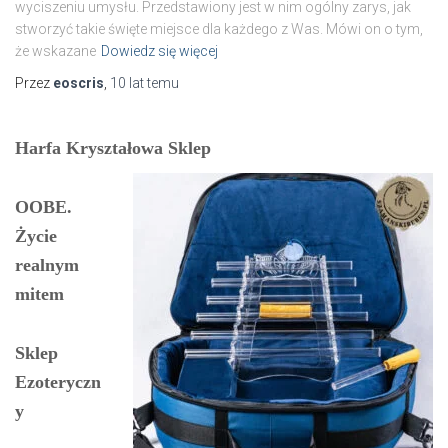
wyciszeniu umysłu. Przedstawiony jest w nim ogólny zarys, jak
stworzyć takie święte miejsce dla każdego z Was. Mówi on o tym,
że wskazane
Dowiedz się więcej
Przez
eoscris
,
10 lat
temu
Harfa Kryształowa Sklep
OOBE.
Życie
realnym
mitem
Sklep
Ezoteryczn
y