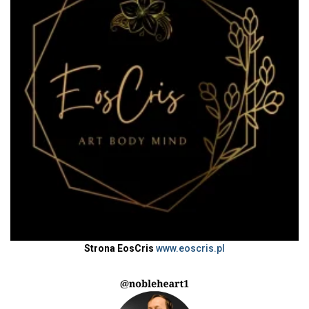
Strona EosCris
www.eoscris.pl