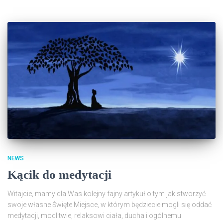
NEWS
Kącik do medytacji
Witajcie, mamy dla Was kolejny fajny artykuł o tym jak stworzyć
swoje własne Święte Miejsce, w którym będziecie mogli się oddać
medytacji, modlitwie, relaksowi ciała, ducha i ogólnemu