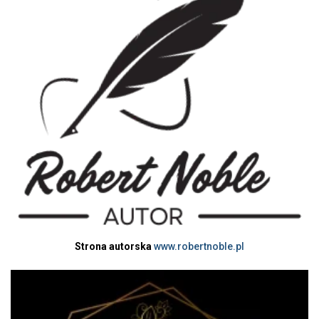
Strona autorska
www.robertnoble.pl