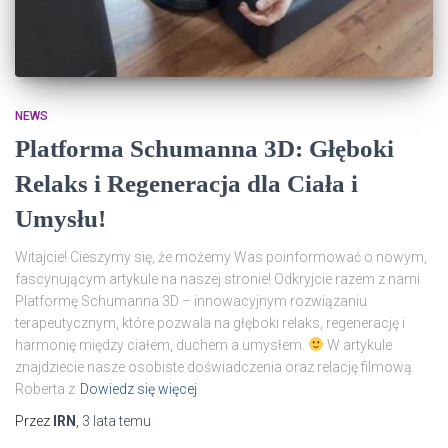
NEWS
Platforma Schumanna 3D: Głęboki
Relaks i Regeneracja dla Ciała i
Umysłu!
Witajcie! Cieszymy się, że możemy Was poinformować o nowym,
fascynującym artykule na naszej stronie! Odkryjcie razem z nami
Platformę Schumanna 3D – innowacyjnym rozwiązaniu
terapeutycznym, które pozwala na głęboki relaks, regenerację i
harmonię między ciałem, duchem a umysłem.
W artykule
znajdziecie nasze osobiste doświadczenia oraz relację filmową
Roberta z
Dowiedz się więcej
Przez
IRN
,
3 lata
temu