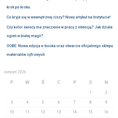
krok po kroku
Co kryje się w wewnętrznej ciszy? Nowy artykuł na Instytucie!
Czy kolor świecy ma znaczenie w pracy z intencją? Jak działa
ogień w białej magii?
OOBE: Nowa edycja e-booka oraz otwarcie oficjalnego sklepu
materiałów cyfrowych
sierpień 2026
P
W
Ś
C
P
S
N
1
2
3
4
5
6
7
8
9
10
11
12
13
14
15
16