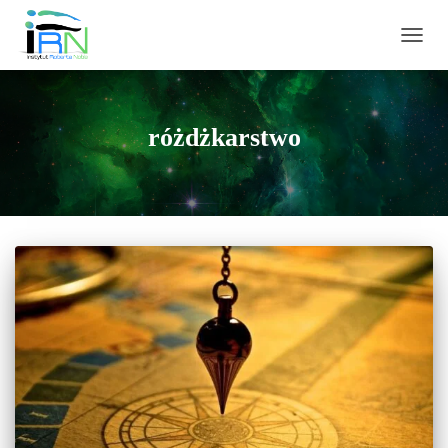
PRZEŁ
różdżkarstwo