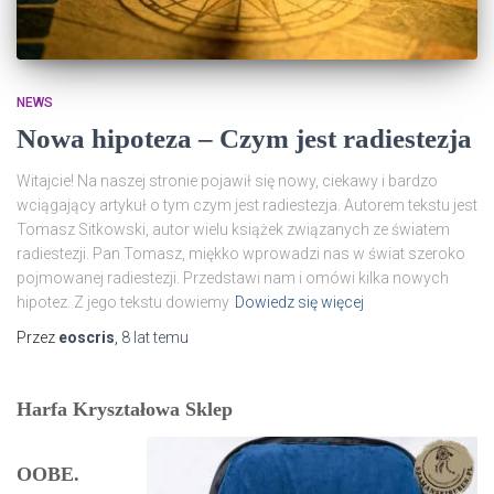
NEWS
Nowa hipoteza – Czym jest radiestezja
Witajcie! Na naszej stronie pojawił się nowy, ciekawy i bardzo
wciągający artykuł o tym czym jest radiestezja. Autorem tekstu jest
Tomasz Sitkowski, autor wielu książek związanych ze światem
radiestezji. Pan Tomasz, miękko wprowadzi nas w świat szeroko
pojmowanej radiestezji. Przedstawi nam i omówi kilka nowych
hipotez. Z jego tekstu dowiemy
Dowiedz się więcej
Przez
eoscris
,
8 lat
temu
Harfa Kryształowa Sklep
OOBE.