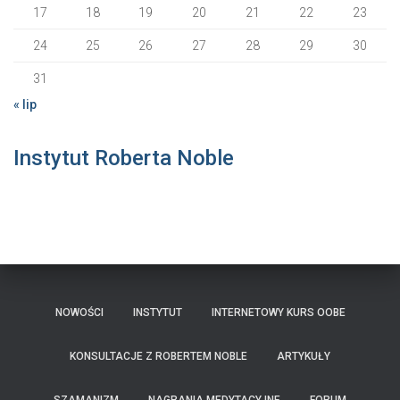
17
18
19
20
21
22
23
24
25
26
27
28
29
30
31
« lip
Instytut Roberta Noble
NOWOŚCI
INSTYTUT
INTERNETOWY KURS OOBE
KONSULTACJE Z ROBERTEM NOBLE
ARTYKUŁY