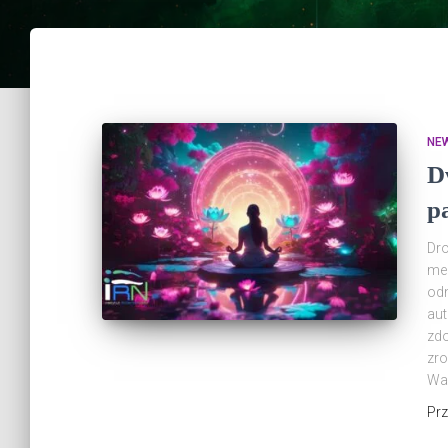
NE
D
p
Dr
med
odn
aut
zdo
zro
Wam
Pr