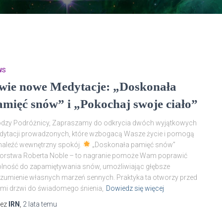
WS
wie nowe Medytacje: „Doskonała
amięć snów” i „Pokochaj swoje ciało”
odzy Podróżnicy, Zapraszamy do odkrycia dwóch wyjątkowych
ytacji prowadzonych, które wzbogacą Wasze życie i pomogą
aleźć wewnętrzny spokój.
„Doskonała pamięć snów”
orstwa Roberta Noble – to nagranie pomoże Wam poprawić
lność do zapamiętywania snów, umożliwiając głębsze
zumienie własnych marzeń sennych. Praktyka ta otworzy przed
i drzwi do świadomego śnienia,
Dowiedz się więcej
zez
IRN
,
2 lata
temu