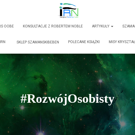
RS OOBE
KONSULTACJE Z ROBERTEM NOBLE
ARTYKUŁY
SZAMA
IRN
POLECANE KSIĄŻKI
MISY KRYSZTA
SKLEP SZAMANSKIBEBEN
#RozwójOsobisty