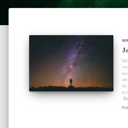
NE
J
Wit
moż
wyd
ale
do 
prz
Do
Pr