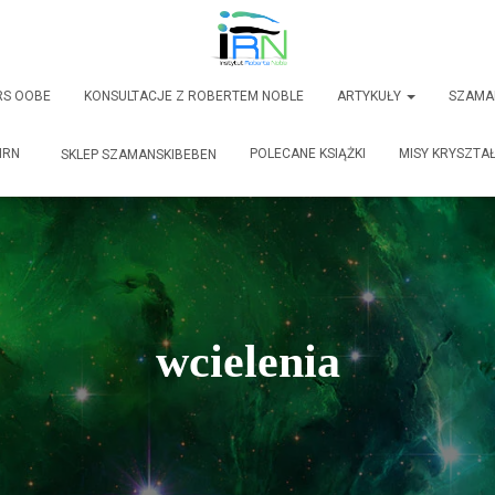
RS OOBE
KONSULTACJE Z ROBERTEM NOBLE
ARTYKUŁY
SZAMA
IRN
POLECANE KSIĄŻKI
MISY KRYSZTA
SKLEP SZAMANSKIBEBEN
wcielenia