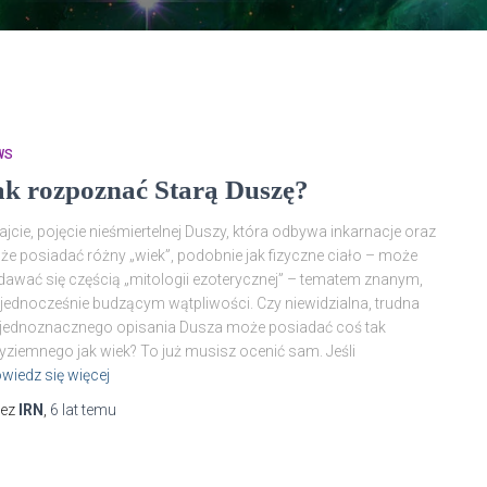
WS
ak rozpoznać Starą Duszę?
ajcie, pojęcie nieśmiertelnej Duszy, która odbywa inkarnacje oraz
e posiadać różny „wiek”, podobnie jak fizyczne ciało – może
awać się częścią „mitologii ezoterycznej” – tematem znanym,
 jednocześnie budzącym wątpliwości. Czy niewidzialna, trudna
jednoznacznego opisania Dusza może posiadać coś tak
yziemnego jak wiek? To już musisz ocenić sam. Jeśli
wiedz się więcej
zez
IRN
,
6 lat
temu