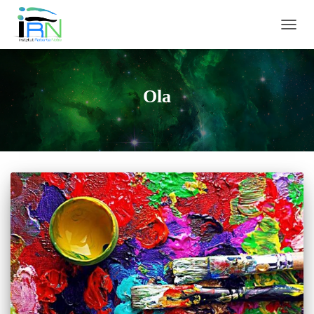
PRZEŁ
Ola