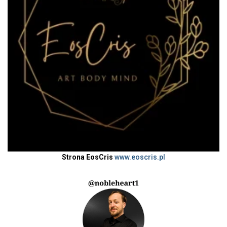
Strona EosCris
www.eoscris.pl