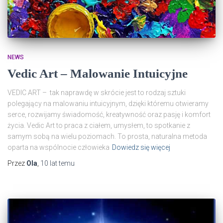
NEWS
Vedic Art – Malowanie Intuicyjne
VEDIC ART – tak naprawdę w skrócie jest to rodzaj sztuki
polegający na malowaniu intuicyjnym, dzięki któremu otwieramy
serce, rozwijamy świadomość, kreatywność oraz pasję i komfort
życia. Vedic Art to praca z ciałem, umysłem, to spotkanie z
samym sobą na wielu poziomach. To prosta, naturalna metoda
oparta na wspólnocie człowieka
Dowiedz się więcej
Przez
Ola
,
10 lat
temu