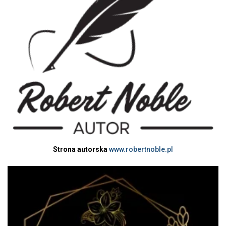
Strona autorska
www.robertnoble.pl