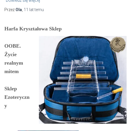
Dowiedz się więcej
Przez
Ola
,
11 lat
temu
Harfa Kryształowa Sklep
OOBE.
Życie
realnym
mitem
Sklep
Ezoteryczn
y