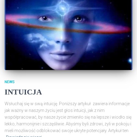
NEWS
INTUICJA
Wsłuchaj się w swą intuicję. Poniższy artykuł zawiera informacje
jak ważny w naszym życiu jest głos intuicji, jak z nim
współpracować, by nasze życie zmieniło się na lepsze i wiodło się
lekko, harmonijnie i szczęśliwie. Abyśmy byli zdrowi, żyli w pokoju i
mieli możliwość odblokować swoje ukryte potencjały. Artykuł ten