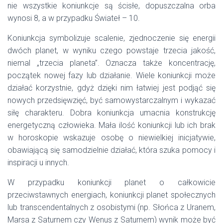
nie wszystkie koniunkcje są ścisłe, dopuszczalna orba
wynosi 8, a w przypadku Świateł – 10.
Koniunkcja symbolizuje scalenie, zjednoczenie się energii
dwóch planet, w wyniku czego powstaje trzecia jakość,
niemal „trzecia planeta”. Oznacza także koncentrację,
początek nowej fazy lub działanie. Wiele koniunkcji może
działać korzystnie, gdyż dzięki nim łatwiej jest podjąć się
nowych przedsięwzięć, być samowystarczalnym i wykazać
siłę charakteru. Dobra koniunkcja umacnia konstrukcję
energetyczną człowieka. Mała ilość koniunkcji lub ich brak
w horoskopie wskazuje osobę o niewielkiej inicjatywie,
obawiającą się samodzielnie działać, która szuka pomocy i
inspiracji u innych.
W przypadku koniunkcji planet o całkowicie
przeciwstawnych energiach, koniunkcji planet społecznych
lub transcendentalnych z osobistymi (np. Słońca z Uranem,
Marsa z Saturnem czy Wenus z Saturnem) wynik może być