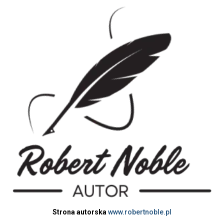
Strona autorska
www.robertnoble.pl