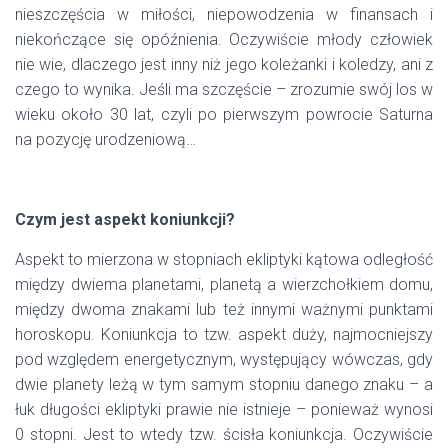
nieszczęścia w miłości, niepowodzenia w finansach i
niekończące się opóźnienia. Oczywiście młody człowiek
nie wie, dlaczego jest inny niż jego koleżanki i koledzy, ani z
czego to wynika. Jeśli ma szczęście – zrozumie swój los w
wieku około 30 lat, czyli po pierwszym powrocie Saturna
na pozycję urodzeniową…
Czym jest aspekt koniunkcji?
Aspekt to mierzona w stopniach ekliptyki kątowa odległość
między dwiema planetami, planetą a wierzchołkiem domu,
między dwoma znakami lub też innymi ważnymi punktami
horoskopu. Koniunkcja to tzw. aspekt duży, najmocniejszy
pod względem energetycznym, występujący wówczas, gdy
dwie planety leżą w tym samym stopniu danego znaku – a
łuk długości ekliptyki prawie nie istnieje – ponieważ wynosi
0 stopni. Jest to wtedy tzw. ścisła koniunkcja. Oczywiście