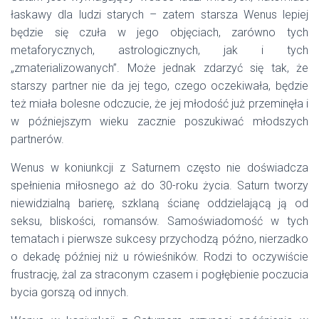
łaskawy dla ludzi starych – zatem starsza Wenus lepiej
będzie się czuła w jego objęciach, zarówno tych
metaforycznych, astrologicznych, jak i tych
„zmaterializowanych”. Może jednak zdarzyć się tak, że
starszy partner nie da jej tego, czego oczekiwała, będzie
też miała bolesne odczucie, że jej młodość już przeminęła i
w późniejszym wieku zacznie poszukiwać młodszych
partnerów.
Wenus w koniunkcji z Saturnem często nie doświadcza
spełnienia miłosnego aż do 30-roku życia. Saturn tworzy
niewidzialną barierę, szklaną ścianę oddzielającą ją od
seksu, bliskości, romansów. Samoświadomość w tych
tematach i pierwsze sukcesy przychodzą późno, nierzadko
o dekadę później niż u rówieśników. Rodzi to oczywiście
frustrację, żal za straconym czasem i pogłębienie poczucia
bycia gorszą od innych.