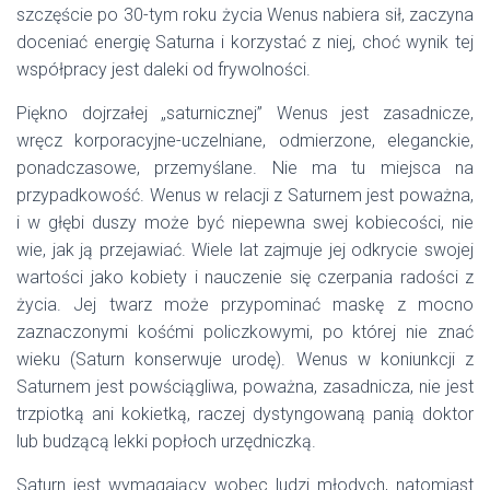
szczęście po 30-tym roku życia Wenus nabiera sił, zaczyna
doceniać energię Saturna i korzystać z niej, choć wynik tej
współpracy jest daleki od frywolności.
Piękno dojrzałej „saturnicznej” Wenus jest zasadnicze,
wręcz korporacyjne-uczelniane, odmierzone, eleganckie,
ponadczasowe, przemyślane. Nie ma tu miejsca na
przypadkowość. Wenus w relacji z Saturnem jest poważna,
i w głębi duszy może być niepewna swej kobiecości, nie
wie, jak ją przejawiać. Wiele lat zajmuje jej odkrycie swojej
wartości jako kobiety i nauczenie się czerpania radości z
życia. Jej twarz może przypominać maskę z mocno
zaznaczonymi kośćmi policzkowymi, po której nie znać
wieku (Saturn konserwuje urodę). Wenus w koniunkcji z
Saturnem jest powściągliwa, poważna, zasadnicza, nie jest
trzpiotką ani kokietką, raczej dystyngowaną panią doktor
lub budzącą lekki popłoch urzędniczką.
Saturn jest wymagający wobec ludzi młodych, natomiast