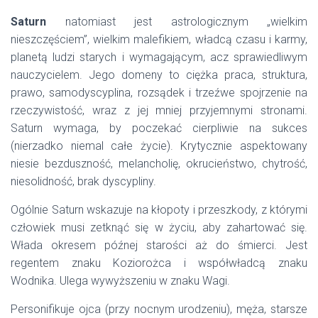
Saturn
natomiast jest astrologicznym „wielkim
nieszczęściem”, wielkim malefikiem, władcą czasu i karmy,
planetą ludzi starych i wymagającym, acz sprawiedliwym
nauczycielem. Jego domeny to ciężka praca, struktura,
prawo, samodyscyplina, rozsądek i trzeźwe spojrzenie na
rzeczywistość, wraz z jej mniej przyjemnymi stronami.
Saturn wymaga, by poczekać cierpliwie na sukces
(nierzadko niemal całe życie). Krytycznie aspektowany
niesie bezduszność, melancholię, okrucieństwo, chytrość,
niesolidność, brak dyscypliny.
Ogólnie Saturn wskazuje na kłopoty i przeszkody, z którymi
człowiek musi zetknąć się w życiu, aby zahartować się.
Włada okresem późnej starości aż do śmierci. Jest
regentem znaku Koziorożca i współwładcą znaku
Wodnika. Ulega wywyższeniu w znaku Wagi.
Personifikuje ojca (przy nocnym urodzeniu), męża, starsze