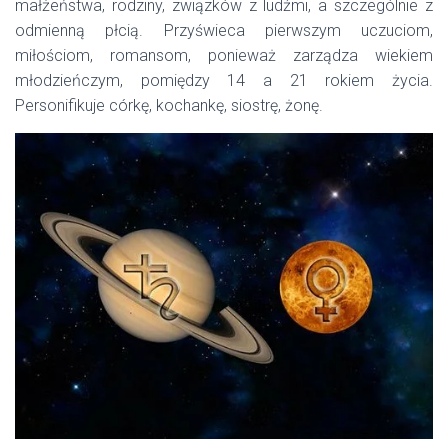
małżeństwa, rodziny, związków z ludźmi, a szczególnie z
odmienną płcią. Przyświeca pierwszym uczuciom,
miłościom, romansom, ponieważ zarządza wiekiem
młodzieńczym, pomiędzy 14 a 21 rokiem życia.
Personifikuje córkę, kochankę, siostrę, żonę.