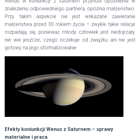
Wenus w koniunkcji z Saturnem przynosi opóźnienia w
znalezieniu odpowiedniego partnera, opóźnia małżeństwo.
Przy takim aspekcie nie jest wskazane zawieranie
małżeństwa przed 30 rokiem życia – zwykle takie relacje
rozpadają się, ponieważ młody człowiek jest niedojrzały,
nie wie jeszcze, czego oczekuje od związku ani nie jest
gotowy na jego sformalizowanie.
Efekty koniunkcji Wenus z Saturnem – sprawy
materialne i praca