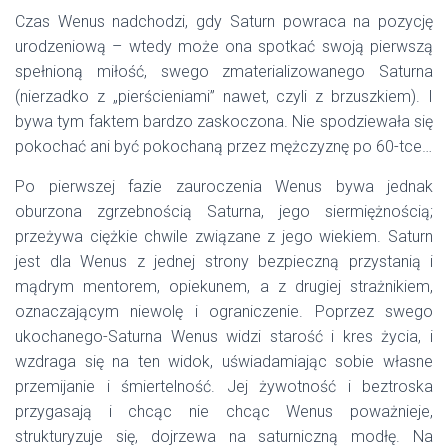
Czas Wenus nadchodzi, gdy Saturn powraca na pozycję
urodzeniową – wtedy może ona spotkać swoją pierwszą
spełnioną miłość, swego zmaterializowanego Saturna
(nierzadko z „pierścieniami” nawet, czyli z brzuszkiem). I
bywa tym faktem bardzo zaskoczona. Nie spodziewała się
pokochać ani być pokochaną przez mężczyznę po 60-tce…
Po pierwszej fazie zauroczenia Wenus bywa jednak
oburzona zgrzebnością Saturna, jego siermiężnością;
przeżywa ciężkie chwile związane z jego wiekiem. Saturn
jest dla Wenus z jednej strony bezpieczną przystanią i
mądrym mentorem, opiekunem, a z drugiej strażnikiem,
oznaczającym niewolę i ograniczenie. Poprzez swego
ukochanego-Saturna Wenus widzi starość i kres życia, i
wzdraga się na ten widok, uświadamiając sobie własne
przemijanie i śmiertelność. Jej żywotność i beztroska
przygasają i chcąc nie chcąc Wenus poważnieje,
strukturyzuje się, dojrzewa na saturniczną modłę. Na