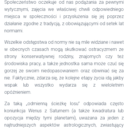
Społeczeństwo oczekuje od nas podążania za pewnymi
wytycznymi, zajęcia we właściwej chwili odpowiedniego
miejsca w społeczności i przysłużenia się jej poprzez
działanie zgodne z tradycją, z obowiązującymi od setek lat
normami.
Wszelkie odstępstwa od normy nie są mile widziane i nawet
w obecnych czasach mogą skutkować ostracyzmem ze
strony konserwatywnej rodziny, znajomych czy też
środowiska pracy, a także jednostka sama może czuć się
gorzej ze swoim niedopasowaniem oraz obwiniać się za
nie. Faktycznie, zdarza się, że kolejne etapy życia idą jakby
wspak lub wszystko wydarza się z wieloletnim
opóźnieniem.
Za taką „odmienną ścieżkę losu” odpowiada często
koniunkcja Wenus z Saturnem (a także kwadratura lub
opozycja między tymi planetami), uważana za jeden z
najtrudniejszych aspektów astrologicznych, zwiastujący