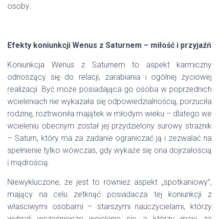
osoby.
Efekty koniunkcji Wenus z Saturnem – miłość i przyjaźń
Koniunkcja Wenus z Saturnem to aspekt karmiczny
odnoszący się do relacji, zarabiania i ogólnej życiowej
realizacji. Być może posiadająca go osoba w poprzednich
wcieleniach nie wykazała się odpowiedzialnością, porzuciła
rodzinę, roztrwoniła majątek w młodym wieku – dlatego we
wcieleniu obecnym został jej przydzielony surowy strażnik
– Saturn, który ma za zadanie ograniczać ją i zezwalać na
spełnienie tylko wówczas, gdy wykaże się ona dojrzałością
i mądrością.
Niewykluczone, że jest to również aspekt „spotkaniowy”,
mający na celu zetknąć posiadacza tej koniunkcji z
właściwymi osobami – starszymi nauczycielami, którzy
wybrali wcześniejsze wcielenie się, a którzy mają za