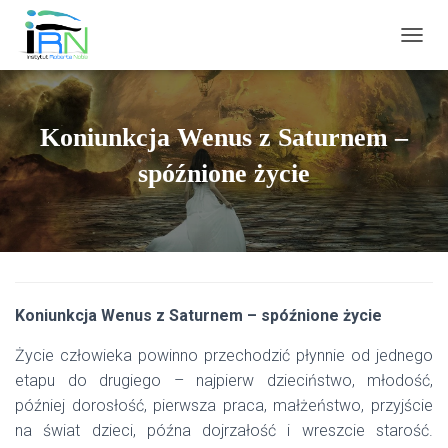
PRZEŁ
Koniunkcja Wenus z Saturnem –
spóźnione życie
Koniunkcja Wenus z Saturnem – spóźnione życie
Życie człowieka powinno przechodzić płynnie od jednego
etapu do drugiego – najpierw dzieciństwo, młodość,
później dorosłość, pierwsza praca, małżeństwo, przyjście
na świat dzieci, późna dojrzałość i wreszcie starość.