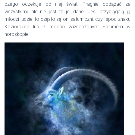
czego oczekuje od niej świat. Pragnie podążać za
wszystkimi, ale nie jest to jej dane. Jeśli przyciągają ją
młodzi ludzie, to często są oni saturniczni, czyli spod znaku
Koziorożca lub z mocno zaznaczonym Saturnem w
horoskopie.