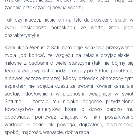
zadanie przekazać jej pewną wiedzę.
Tak czy inaczej, niesie on na tyle dalekosiężne skutki w
życiu posiadacza horoskopu, że warto znać jego
charakterystykę.
Koniunkcja Wenus z Saturnem daje wrażenie przeżywania
życia „od końca”, ze względu na relacje przyjacielskie i
miłosne z osobami o wiele starszymi (tak, nie bójmy się
tego nazwać wprost: chodzi o osoby po 50-tce, po 60-tce,
a nawet jeszcze starsze). Młody człowiek obarczony tym
aspektem nie spędza czasu ze swoimi rówieśnikami, ale
zostaje, dosłownie i w przenośni, wciągnięty w świat
Saturna – zostaje mu niejako odgórnie przydzielone
towarzystwo emerytów, które o dziwo bardzo mu
odpowiada, ponieważ znajduje w nim poszukiwane
wartości – takie jak powaga, dojrzałość, zrozumienie,
spokój, mądrość, wsparcie, dobra rada.