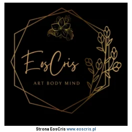
Strona EosCris
www.eoscris.pl